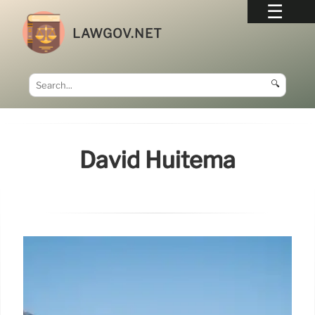
LAWGOV.NET
🔍
David Huitema